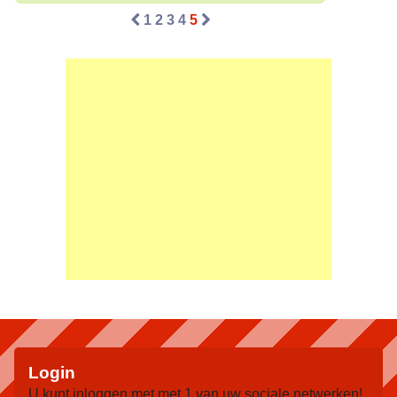
1
2
3
4
5
Login
U kunt inloggen met met 1 van uw sociale netwerken!