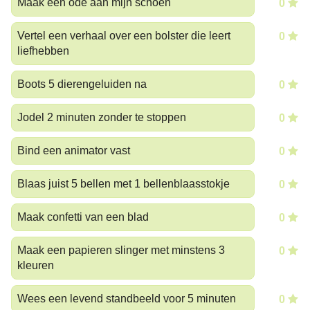
Maak een ode aan mijn schoen
0
Vertel een verhaal over een bolster die leert
0
liefhebben
Boots 5 dierengeluiden na
0
Jodel 2 minuten zonder te stoppen
0
Bind een animator vast
0
Blaas juist 5 bellen met 1 bellenblaasstokje
0
Maak confetti van een blad
0
Maak een papieren slinger met minstens 3
0
kleuren
Wees een levend standbeeld voor 5 minuten
0