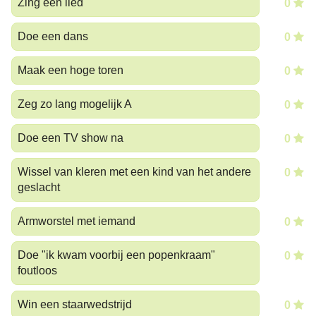
Zing een lied
0
Doe een dans
0
Maak een hoge toren
0
Zeg zo lang mogelijk A
0
Doe een TV show na
0
Wissel van kleren met een kind van het andere
0
geslacht
Armworstel met iemand
0
Doe "ik kwam voorbij een popenkraam"
0
foutloos
Win een staarwedstrijd
0