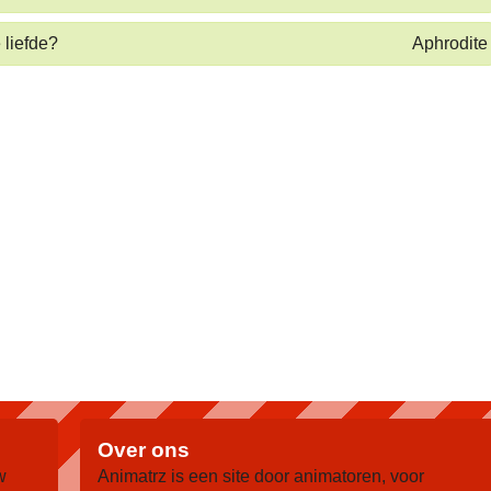
 liefde?
Aphrodite
Over ons
w
Animatrz is een site door animatoren, voor