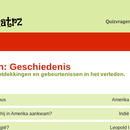
Quizvrage
n: Geschiedenis
tdekkingen en gebeurtenissen in het verleden.
bus
Amerika
 hij in Amerika aankwam?
Indië
lgië?
Leopold I