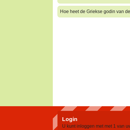
Hoe heet de Griekse godin van de
Login
U kunt inloggen met met 1 van u