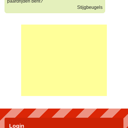
paardrijden bent?
Stijgbeugels
Login