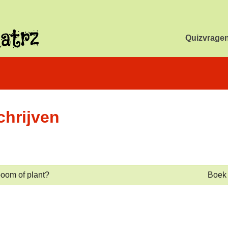
Quizvrage
chrijven
boom of plant?
Boek