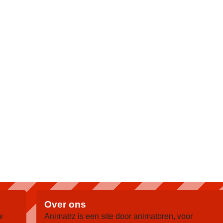
Over ons
w
Animatrz is een site door animatoren, voor