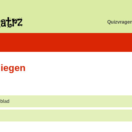
Quizvrage
liegen
 blad