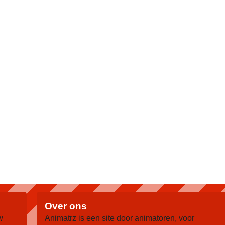
Over ons
w
Animatrz is een site door animatoren, voor